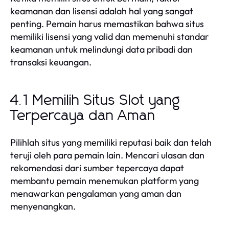
keamanan dan lisensi adalah hal yang sangat
penting. Pemain harus memastikan bahwa situs
memiliki lisensi yang valid dan memenuhi standar
keamanan untuk melindungi data pribadi dan
transaksi keuangan.
4.1 Memilih Situs Slot yang
Terpercaya dan Aman
Pilihlah situs yang memiliki reputasi baik dan telah
teruji oleh para pemain lain. Mencari ulasan dan
rekomendasi dari sumber tepercaya dapat
membantu pemain menemukan platform yang
menawarkan pengalaman yang aman dan
menyenangkan.