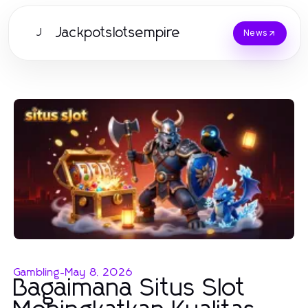
Jackpotslotsempire
J
News
Gambling
-
May 8, 2026
Bagaimana Situs Slot