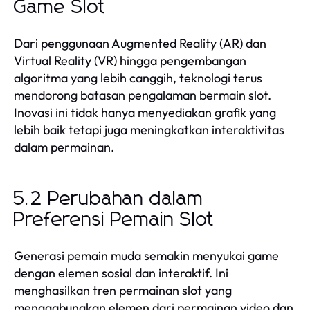
Game Slot
Dari penggunaan Augmented Reality (AR) dan
Virtual Reality (VR) hingga pengembangan
algoritma yang lebih canggih, teknologi terus
mendorong batasan pengalaman bermain slot.
Inovasi ini tidak hanya menyediakan grafik yang
lebih baik tetapi juga meningkatkan interaktivitas
dalam permainan.
5.2 Perubahan dalam
Preferensi Pemain Slot
Generasi pemain muda semakin menyukai game
dengan elemen sosial dan interaktif. Ini
menghasilkan tren permainan slot yang
menggabungkan elemen dari permainan video dan