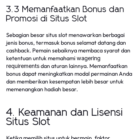
3.3 Memanfaatkan Bonus dan
Promosi di Situs Slot
Sebagian besar situs slot menawarkan berbagai
jenis bonus, termasuk bonus selamat datang dan
cashback. Pemain sebaiknya membaca syarat dan
ketentuan untuk memahami
wagering
dan aturan lainnya. Memanfaatkan
requirements
bonus dapat meningkatkan modal permainan Anda
dan memberikan kesempatan lebih besar untuk
memenangkan hadiah besar.
4. Keamanan dan Lisensi
Situs Slot
Ketika memilih situs untuk bermain, faktor