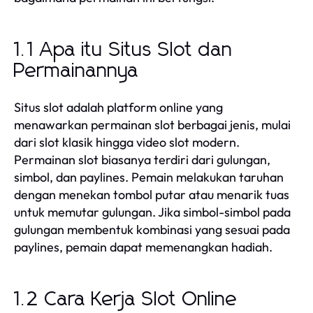
1.1 Apa itu Situs Slot dan
Permainannya
Situs slot adalah platform online yang
menawarkan permainan slot berbagai jenis, mulai
dari slot klasik hingga video slot modern.
Permainan slot biasanya terdiri dari gulungan,
simbol, dan paylines. Pemain melakukan taruhan
dengan menekan tombol putar atau menarik tuas
untuk memutar gulungan. Jika simbol-simbol pada
gulungan membentuk kombinasi yang sesuai pada
paylines, pemain dapat memenangkan hadiah.
1.2 Cara Kerja Slot Online