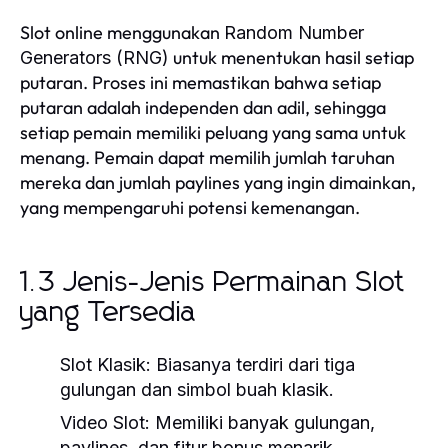
Slot online menggunakan
Random Number
untuk menentukan hasil setiap
Generators (RNG)
putaran. Proses ini memastikan bahwa setiap
putaran adalah independen dan adil, sehingga
setiap pemain memiliki peluang yang sama untuk
menang. Pemain dapat memilih jumlah taruhan
mereka dan jumlah paylines yang ingin dimainkan,
yang mempengaruhi potensi kemenangan.
1.3 Jenis-Jenis Permainan Slot
yang Tersedia
Slot Klasik:
Biasanya terdiri dari tiga
gulungan dan simbol buah klasik.
Video Slot:
Memiliki banyak gulungan,
paylines, dan fitur bonus menarik.