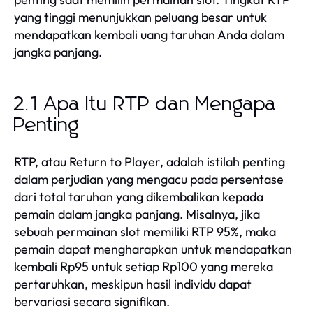
yang tinggi menunjukkan peluang besar untuk
mendapatkan kembali uang taruhan Anda dalam
jangka panjang.
2.1 Apa Itu RTP dan Mengapa
Penting
RTP, atau Return to Player, adalah istilah penting
dalam perjudian yang mengacu pada persentase
dari total taruhan yang dikembalikan kepada
pemain dalam jangka panjang. Misalnya, jika
sebuah permainan slot memiliki RTP 95%, maka
pemain dapat mengharapkan untuk mendapatkan
kembali Rp95 untuk setiap Rp100 yang mereka
pertaruhkan, meskipun hasil individu dapat
bervariasi secara signifikan.