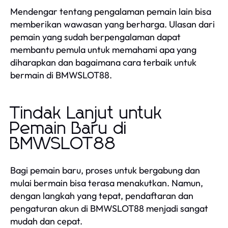
Mendengar tentang pengalaman pemain lain bisa
memberikan wawasan yang berharga. Ulasan dari
pemain yang sudah berpengalaman dapat
membantu pemula untuk memahami apa yang
diharapkan dan bagaimana cara terbaik untuk
bermain di BMWSLOT88.
Tindak Lanjut untuk
Pemain Baru di
BMWSLOT88
Bagi pemain baru, proses untuk bergabung dan
mulai bermain bisa terasa menakutkan. Namun,
dengan langkah yang tepat, pendaftaran dan
pengaturan akun di BMWSLOT88 menjadi sangat
mudah dan cepat.