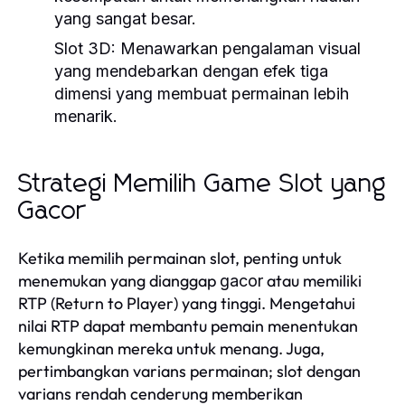
yang sangat besar.
Slot 3D:
Menawarkan pengalaman visual
yang mendebarkan dengan efek tiga
dimensi yang membuat permainan lebih
menarik.
Strategi Memilih Game Slot yang
Gacor
Ketika memilih permainan slot, penting untuk
menemukan yang dianggap
atau memiliki
gacor
RTP (Return to Player) yang tinggi. Mengetahui
nilai RTP dapat membantu pemain menentukan
kemungkinan mereka untuk menang. Juga,
pertimbangkan varians permainan; slot dengan
varians rendah cenderung memberikan