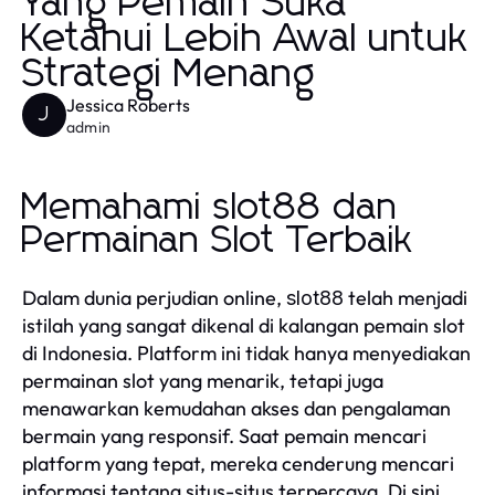
Yang Pemain Suka
Ketahui Lebih Awal untuk
Strategi Menang
Jessica Roberts
J
admin
Memahami slot88 dan
Permainan Slot Terbaik
Dalam dunia perjudian online,
telah menjadi
slot88
istilah yang sangat dikenal di kalangan pemain slot
di Indonesia. Platform ini tidak hanya menyediakan
permainan slot yang menarik, tetapi juga
menawarkan kemudahan akses dan pengalaman
bermain yang responsif. Saat pemain mencari
platform yang tepat, mereka cenderung mencari
informasi tentang situs-situs terpercaya. Di sini,