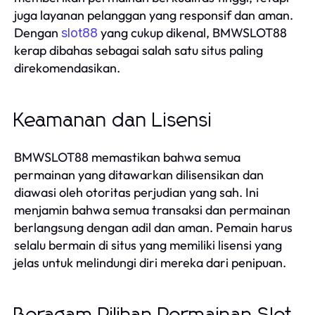
juga layanan pelanggan yang responsif dan aman.
Dengan
yang cukup dikenal, BMWSLOT88
slot88
kerap dibahas sebagai salah satu situs paling
direkomendasikan.
Keamanan dan Lisensi
BMWSLOT88 memastikan bahwa semua
permainan yang ditawarkan dilisensikan dan
diawasi oleh otoritas perjudian yang sah. Ini
menjamin bahwa semua transaksi dan permainan
berlangsung dengan adil dan aman. Pemain harus
selalu bermain di situs yang memiliki lisensi yang
jelas untuk melindungi diri mereka dari penipuan.