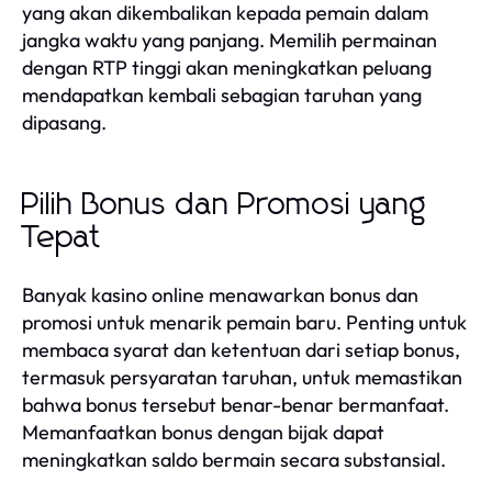
yang akan dikembalikan kepada pemain dalam
jangka waktu yang panjang. Memilih permainan
dengan RTP tinggi akan meningkatkan peluang
mendapatkan kembali sebagian taruhan yang
dipasang.
Pilih Bonus dan Promosi yang
Tepat
Banyak kasino online menawarkan bonus dan
promosi untuk menarik pemain baru. Penting untuk
membaca syarat dan ketentuan dari setiap bonus,
termasuk persyaratan taruhan, untuk memastikan
bahwa bonus tersebut benar-benar bermanfaat.
Memanfaatkan bonus dengan bijak dapat
meningkatkan saldo bermain secara substansial.