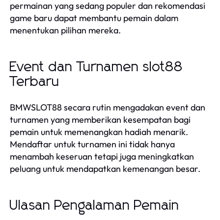
permainan yang sedang populer dan rekomendasi
game baru dapat membantu pemain dalam
menentukan pilihan mereka.
Event dan Turnamen slot88
Terbaru
BMWSLOT88 secara rutin mengadakan event dan
turnamen yang memberikan kesempatan bagi
pemain untuk memenangkan hadiah menarik.
Mendaftar untuk turnamen ini tidak hanya
menambah keseruan tetapi juga meningkatkan
peluang untuk mendapatkan kemenangan besar.
Ulasan Pengalaman Pemain