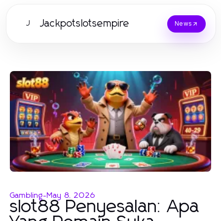
Jackpotslotsempire
J
News
Gambling
-
May 8, 2026
slot88 Penyesalan: Apa